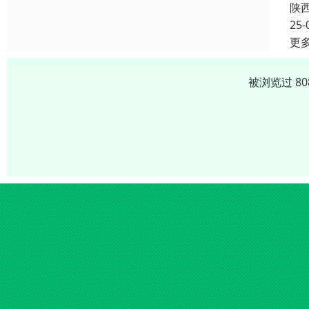
陕
25-
更
被浏览过 8