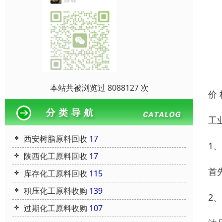
本站共被浏览过 8088127 次
价
工
西安树脂原料回收
17
1
陕西化工原料回收
17
首
库存化工原料回收
115
积压化工原料收购
139
2
过期化工原料收购
107