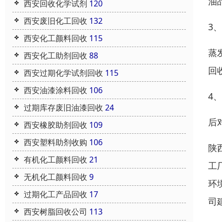
油
西安回收化学试剂
120
西安废旧化工回收
132
3
西安化工颜料回收
115
蒸
西安化工助剂回收
88
回
西安过期化学试剂回收
115
西安油漆涂料回收
106
4
过期库存废旧油漆回收
24
后
西安橡胶助剂回收
109
西安塑料助剂收购
106
陕
有机化工颜料回收
21
工
无机化工颜料回收
9
环
过期化工产品回收
17
司
西安树脂回收公司
113