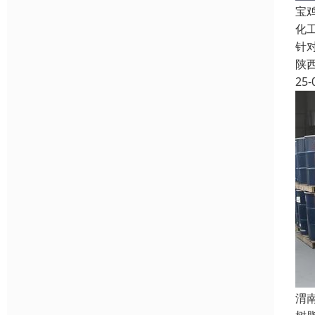
宝
化
针
陕
25-
渭