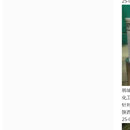
25-
韩
化
针
陕
25-