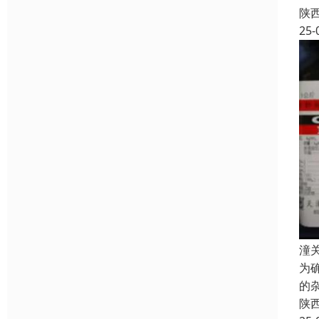
陕
25-
潼
为
的
陕