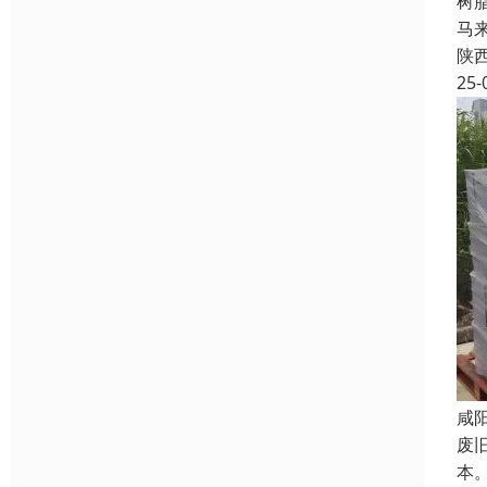
树
马
陕
25-
咸
废
本