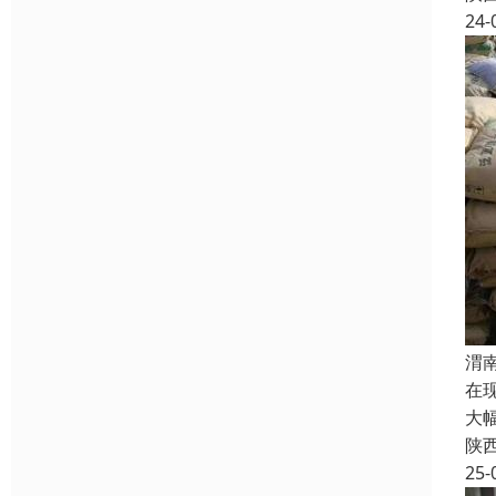
24-
渭
在
大
陕
25-