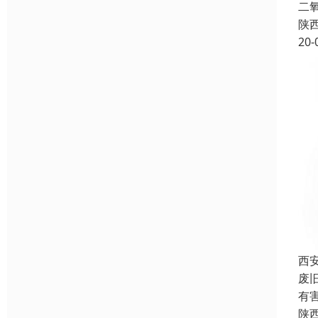
二
陕
20-
西
废
有
陕