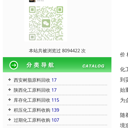
本站共被浏览过 8094422 次
价
化
到
西安树脂原料回收
17
始
陕西化工原料回收
17
为
库存化工原料回收
115
积压化工原料收购
139
随
过期化工原料收购
107
境