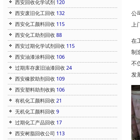
西安回收化学试剂
120
公
西安废旧化工回收
132
上
西安化工颜料回收
115
西安化工助剂回收
88
在
西安过期化学试剂回收
115
制
西安油漆涂料回收
106
不
过期库存废旧油漆回收
24
发
西安橡胶助剂回收
109
西安塑料助剂收购
106
有机化工颜料回收
21
无机化工颜料回收
9
过期化工产品回收
17
西安树脂回收公司
113