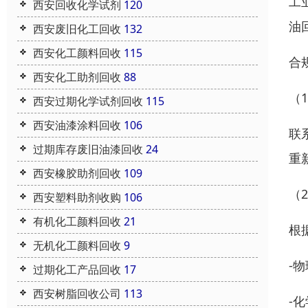
工
西安回收化学试剂
120
油
西安废旧化工回收
132
西安化工颜料回收
115
合
西安化工助剂回收
88
（
西安过期化学试剂回收
115
西安油漆涂料回收
106
联
过期库存废旧油漆回收
24
重
西安橡胶助剂回收
109
（
西安塑料助剂收购
106
有机化工颜料回收
21
根
无机化工颜料回收
9
-
过期化工产品回收
17
西安树脂回收公司
113
-