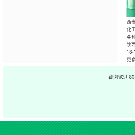
西
化
各
陕
18-
更
被浏览过 8