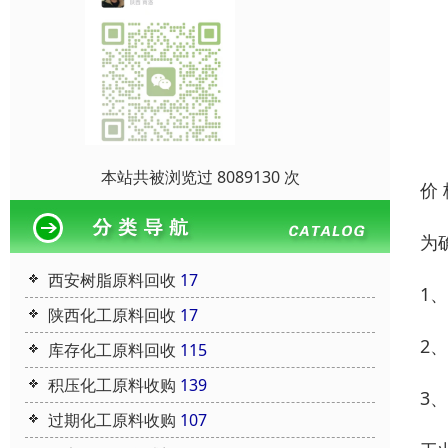
本站共被浏览过 8089130 次
价
为
西安树脂原料回收
17
1
陕西化工原料回收
17
2
库存化工原料回收
115
积压化工原料收购
139
3
过期化工原料收购
107