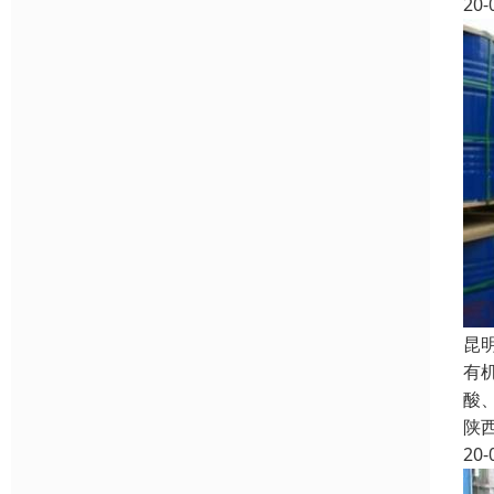
20-
昆
有
酸
陕
20-