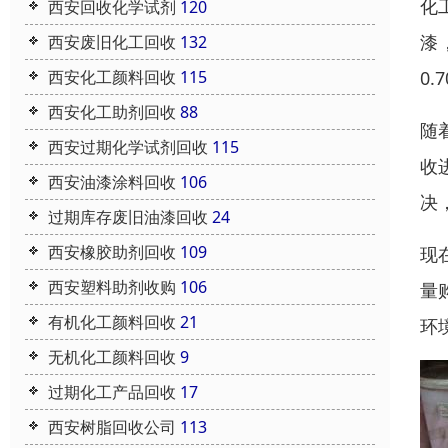
化
西安回收化学试剂
120
漆
西安废旧化工回收
132
0.
西安化工颜料回收
115
西安化工助剂回收
88
随
西安过期化学试剂回收
115
收
西安油漆涂料回收
106
决
过期库存废旧油漆回收
24
西安橡胶助剂回收
109
现
西安塑料助剂收购
106
量
有机化工颜料回收
21
环
无机化工颜料回收
9
过期化工产品回收
17
西安树脂回收公司
113