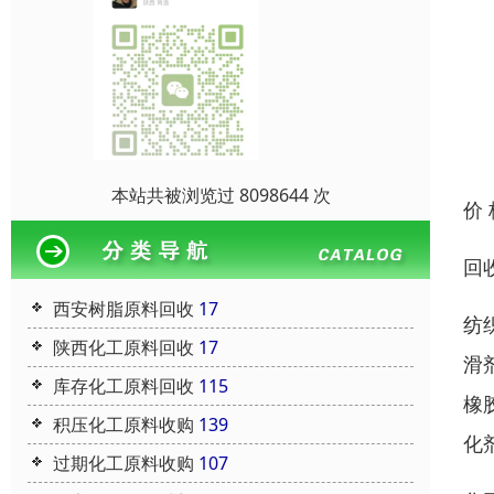
本站共被浏览过 8098644 次
价
回
西安树脂原料回收
17
纺
陕西化工原料回收
17
滑
库存化工原料回收
115
橡
积压化工原料收购
139
化
过期化工原料收购
107