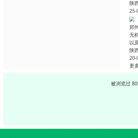
陕
25-
郑
无
以
陕
20-
更
被浏览过 8