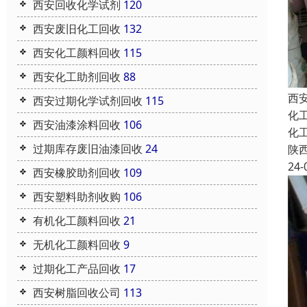
西安回收化学试剂
120
西安废旧化工回收
132
西安化工颜料回收
115
西安化工助剂回收
88
西
西安过期化学试剂回收
115
化
西安油漆涂料回收
106
化
过期库存废旧油漆回收
24
陕
24-
西安橡胶助剂回收
109
西安塑料助剂收购
106
有机化工颜料回收
21
无机化工颜料回收
9
过期化工产品回收
17
西安树脂回收公司
113