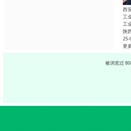
西
工
工
陕
25-
更
被浏览过 8