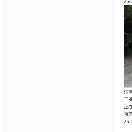
25-
渭
工
正
陕
25-