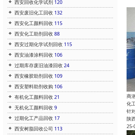
西安回收化学试剂
120
西安废旧化工回收
132
西安化工颜料回收
115
西安化工助剂回收
88
西安过期化学试剂回收
115
西安油漆涂料回收
106
过期库存废旧油漆回收
24
西安橡胶助剂回收
109
西安塑料助剂收购
106
商
有机化工颜料回收
21
化
无机化工颜料回收
9
针
过期化工产品回收
17
陕
25-
西安树脂回收公司
113