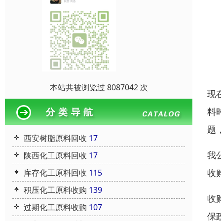
本站共被浏览过 8087042 次
现
料
题
西安树脂原料回收
17
我
陕西化工原料回收
17
收
库存化工原料回收
115
积压化工原料收购
139
收
过期化工原料收购
107
保