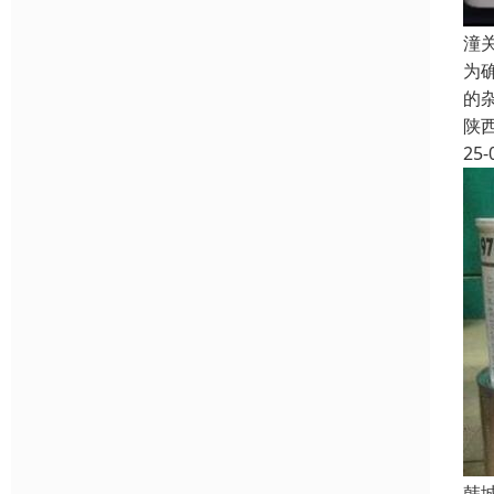
潼
为
的
陕
25-
韩