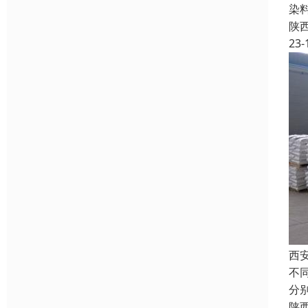
染
陕
23-
西
不
分
陕