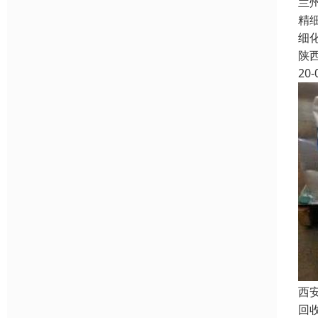
兰
精
细
陕
20-
西
回