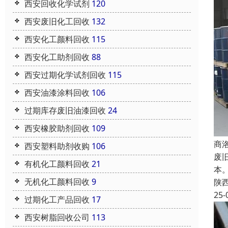
西安回收化学试剂
120
西安废旧化工回收
132
西安化工颜料回收
115
西安化工助剂回收
88
西安过期化学试剂回收
115
西安油漆涂料回收
106
过期库存废旧油漆回收
24
西安橡胶助剂回收
109
商
西安塑料助剂收购
106
废
有机化工颜料回收
21
本
无机化工颜料回收
9
陕
25-
过期化工产品回收
17
西安树脂回收公司
113