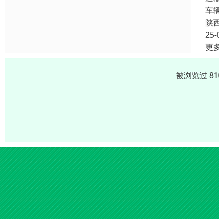
车
陕
25-
更
被浏览过 8