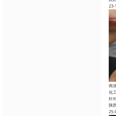
23-
商
化
针
陕
25-